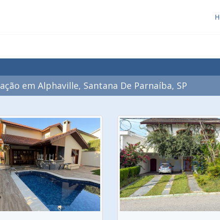
H
ção em Alphaville, Santana De Parnaíba, SP