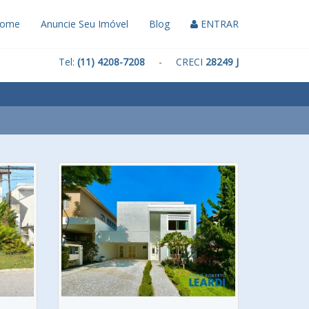
ome
Anuncie Seu Imóvel
Blog
ENTRAR
Tel:
(11) 4208-7208
- CRECI
28249 J