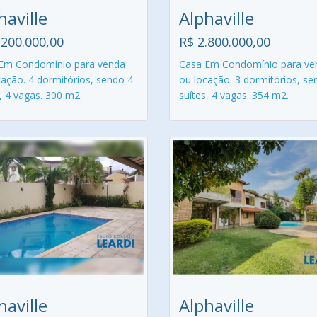
haville
Alphaville
.200.000,00
R$ 2.800.000,00
Em Condomínio para venda
Casa Em Condomínio para ve
cação. 4 dormitórios, sendo 4
ou locação. 3 dormitórios, se
, 4 vagas. 300 m2.
suítes, 4 vagas. 354 m2.
haville
Alphaville