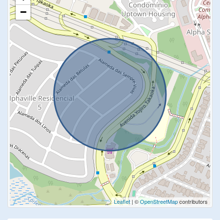
−
Leaflet
| ©
OpenStreetMap
contributors