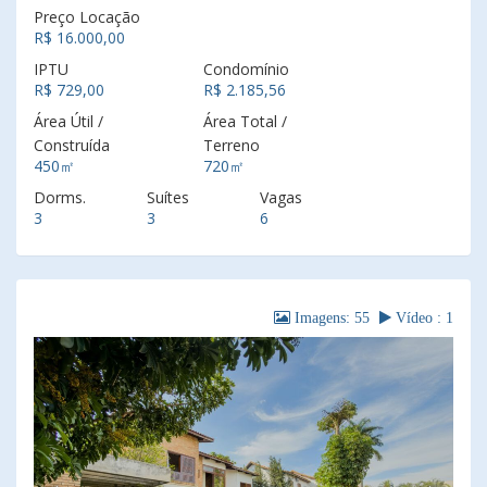
Preço Locação
R$ 16.000,00
IPTU
Condomínio
R$ 729,00
R$ 2.185,56
Área Útil /
Área Total /
Construída
Terreno
450㎡
720㎡
Dorms.
Suítes
Vagas
3
3
6
Imagens: 55
Vídeo : 1