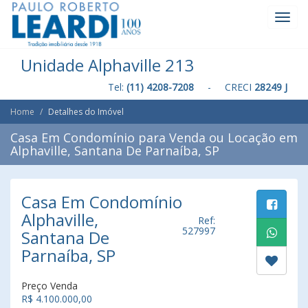
Toggl
Navig
Unidade Alphaville 213
Tel:
(11) 4208-7208
- CRECI
28249 J
Home
Detalhes do Imóvel
Casa Em Condomínio para Venda ou Locação em
Alphaville, Santana De Parnaíba, SP
Casa Em Condomínio
Alphaville,
Ref:
527997
Santana De
Parnaíba, SP
Preço Venda
R$ 4.100.000,00