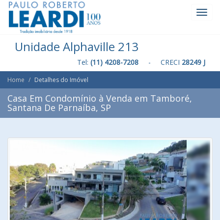
Toggl
Navig
Unidade Alphaville 213
Tel:
(11) 4208-7208
- CRECI
28249 J
Home
Detalhes do Imóvel
Casa Em Condomínio à Venda em Tamboré,
Santana De Parnaíba, SP