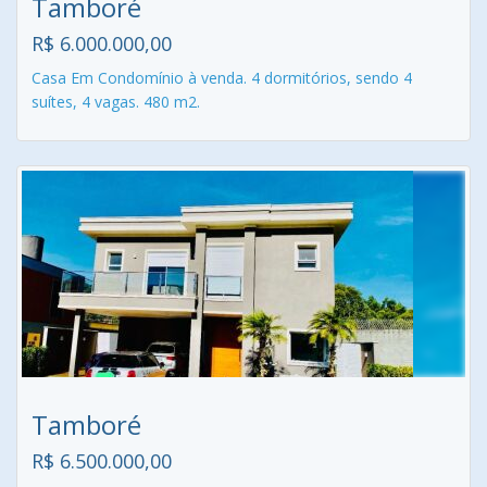
Tamboré
R$ 6.000.000,00
Casa Em Condomínio à venda. 4 dormitórios, sendo 4
suítes, 4 vagas. 480 m2.
Tamboré
R$ 6.500.000,00