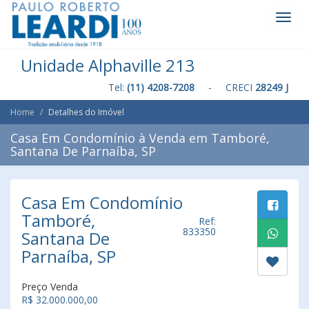
Toggl
Navig
Unidade Alphaville 213
Tel:
(11) 4208-7208
- CRECI
28249 J
Home
Detalhes do Imóvel
Casa Em Condomínio à Venda em Tamboré,
Santana De Parnaíba, SP
Casa Em Condomínio
Tamboré,
Ref:
833350
Santana De
Parnaíba, SP
Preço Venda
R$ 32.000.000,00