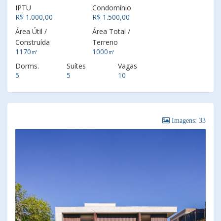
IPTU
Condomínio
R$ 1.000,00
R$ 1.500,00
Área Útil /
Área Total /
Construída
Terreno
1170㎡
1000㎡
Dorms.
Suítes
Vagas
5
5
10
Imagens: 33