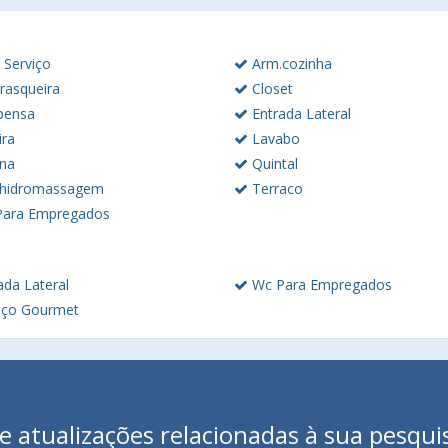
 Serviço
Arm.cozinha
rasqueira
Closet
pensa
Entrada Lateral
ira
Lavabo
ina
Quintal
hidromassagem
Terraco
ara Empregados
ada Lateral
Wc Para Empregados
ço Gourmet
 atualizações relacionadas à sua pesqui