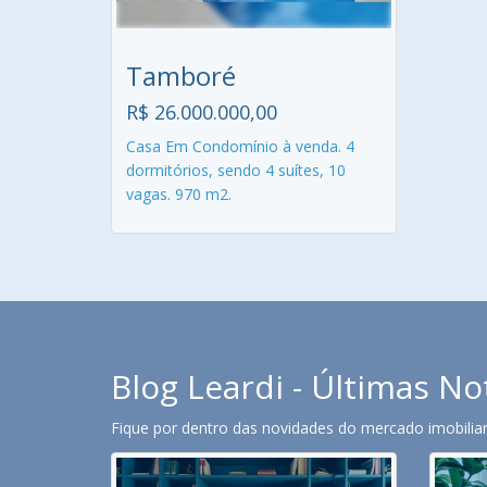
Tamboré
R$ 26.000.000,00
Casa Em Condomínio à venda. 4
dormitórios, sendo 4 suítes, 10
vagas. 970 m2.
Blog Leardi - Últimas No
Fique por dentro das novidades do mercado imobiliari