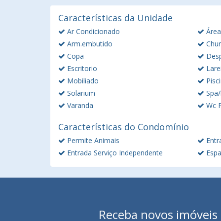
Características da Unidade
Ar Condicionado
Área
Arm.embutido
Chur
Copa
Des
Escritorio
Lare
Mobiliado
Pisc
Solarium
Spa/
Varanda
Wc P
Características do Condomínio
Permite Animais
Entr
Entrada Serviço Independente
Espa
Receba novos imóveis e