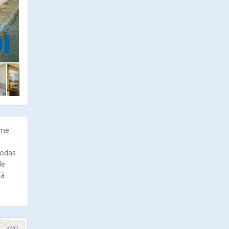
ome
todas
de
 à