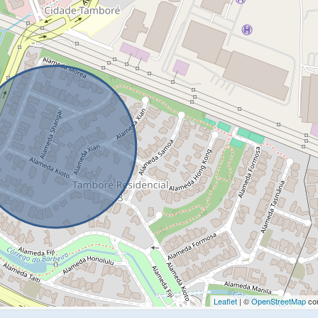
Leaflet
| ©
OpenStreetMap
con