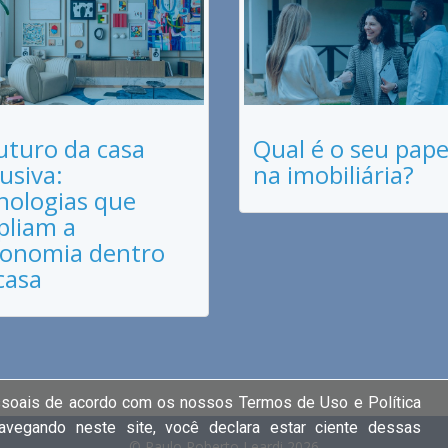
uturo da casa
Qual é o seu pape
lusiva:
na imobiliária?
nologias que
liam a
onomia dentro
casa
ssoais de acordo com os nossos Termos de Uso e Política
navegando neste site, você declara estar ciente dessas
© Paulo Roberto Leardi 2026