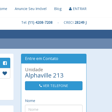
ome
Anuncie Seu Imóvel
Blog
ENTRAR
Tel:
(11) 4208-7208
- CRECI
28249 J
Entre em Contato
Unidade
Alphaville 213
VER TELEFONE
Nome