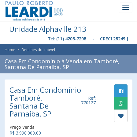
Toggl
Navig
Unidade Alphaville 213
Tel:
(11) 4208-7208
- CRECI
28249 J
Home
Detalhes do Imóvel
Casa Em Condomínio à Venda em Tamboré,
Santana De Parnaíba, SP
Casa Em Condomínio
Tamboré,
Ref:
770127
Santana De
Parnaíba, SP
Preço Venda
R$ 3.998.000,00