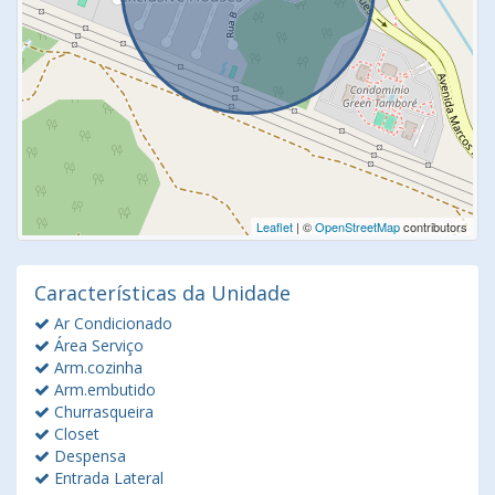
Leaflet
| ©
OpenStreetMap
contributors
Características da Unidade
Ar Condicionado
Área Serviço
Arm.cozinha
Arm.embutido
Churrasqueira
Closet
Despensa
Entrada Lateral