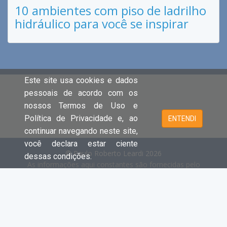
10 ambientes com piso de ladrilho
hidráulico para você se inspirar
Este site usa cookies e dados
pessoais de acordo com os
nossos Termos de Uso e
Política de Privacidade e, ao
ENTENDI
continuar navegando neste site,
você declara estar ciente
© Paulo Roberto Leardi 2026
dessas condições.
As informações aqui constantes são fornecidas pelo
proprietário do imóvel e estão sujeitas a alteração a
qualquer momento.
Cada unidade é juridica e financeiramente independente e
registrada no Creci.
- Clique aqui e acesse o site principal e
todas as ofertas da PAULO ROBERTO LEARDI.