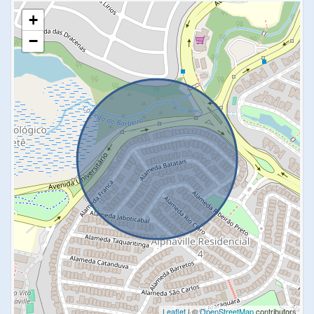
+
−
Leaflet
| ©
OpenStreetMap
contributors