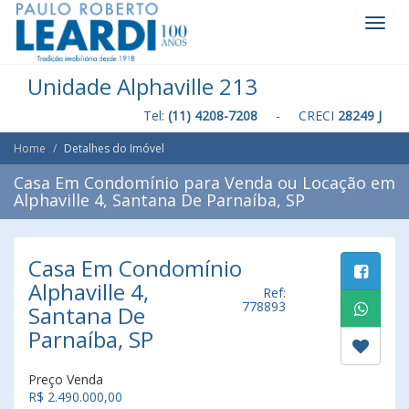
Toggl
Navig
Unidade Alphaville 213
Tel:
(11) 4208-7208
- CRECI
28249 J
Home
Detalhes do Imóvel
Casa Em Condomínio para Venda ou Locação em
Alphaville 4, Santana De Parnaíba, SP
Casa Em Condomínio
Alphaville 4,
Ref:
778893
Santana De
Parnaíba, SP
Preço Venda
R$ 2.490.000,00