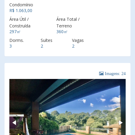
Condomínio
R$ 1.063,00
Área Útil /
Área Total /
Construída
Terreno
297㎡
360㎡
Dorms.
Suítes
Vagas
3
2
2
Imagens: 24