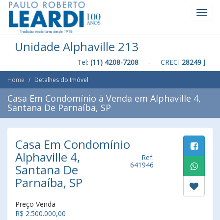
Toggl
Navig
Unidade Alphaville 213
Tel:
(11) 4208-7208
- CRECI
28249 J
Home
Detalhes do Imóvel
Casa Em Condomínio à Venda em Alphaville 4,
Santana De Parnaíba, SP
Casa Em Condomínio
Alphaville 4,
Ref:
641946
Santana De
Parnaíba, SP
Preço Venda
R$ 2.500.000,00