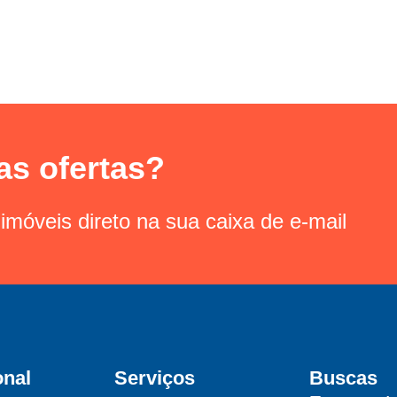
as ofertas?
imóveis direto na sua caixa de e-mail
onal
Serviços
Buscas