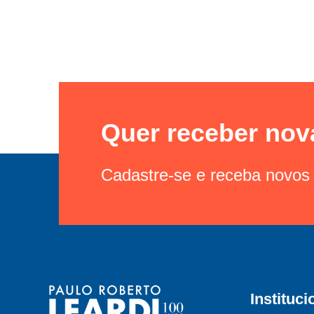
Quer receber nov
Cadastre-se e receba novos 
Instituci