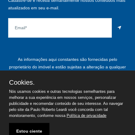
Cadastre-se e receba semanalmente nossos conteúdos mais
atualizados em seu e-mail.
As informações aqui constantes são fornecidas pelo
proprietário do imóvel e estão sujeitas a alteração a qualquer
momento.
Cookies.
Nós usamos cookies e outras tecnologias semelhantes para
melhorar a sua experiência em nossos serviços, personalizar
©
2026
Copyright - Paulo Roberto Leardi | Todos os direitos
publicidade e recomendar conteúdo de seu interesse. Ao navegar
reservados
pelo site da Paulo Roberto Leardi você concorda com tal
monitoramento, conforme nossa
Política de privacidade
Termos de uso
Política de privacidade
Estou ciente