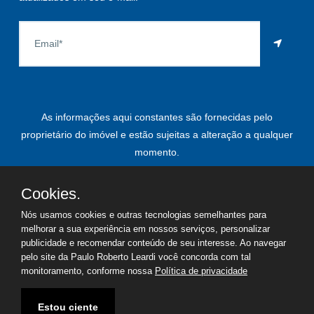
As informações aqui constantes são fornecidas pelo
proprietário do imóvel e estão sujeitas a alteração a qualquer
momento.
Cookies.
Nós usamos cookies e outras tecnologias semelhantes para
©
2026
Copyright - Paulo Roberto Leardi | Todos os direitos
melhorar a sua experiência em nossos serviços, personalizar
reservados
publicidade e recomendar conteúdo de seu interesse. Ao navegar
pelo site da Paulo Roberto Leardi você concorda com tal
Termos de uso
Política de privacidade
monitoramento, conforme nossa
Política de privacidade
Estou ciente